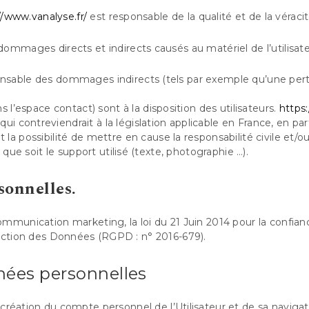
//www.vanalyse.fr/
est responsable de la qualité et de la véraci
mmages directs et indirects causés au matériel de l’utilisateur
sable des dommages indirects (tels par exemple qu’une perte 
 l’espace contact) sont à la disposition des utilisateurs.
https:
contreviendrait à la législation applicable en France, en parti
la possibilité de mettre en cause la responsabilité civile et/
 que soit le support utilisé (texte, photographie …).
sonnelles.
ommunication marketing, la loi du 21 Juin 2014 pour la confia
ection des Données (RGPD : n° 2016-679).
nées personnelles
création du compte personnel de l’Utilisateur et de sa navigat