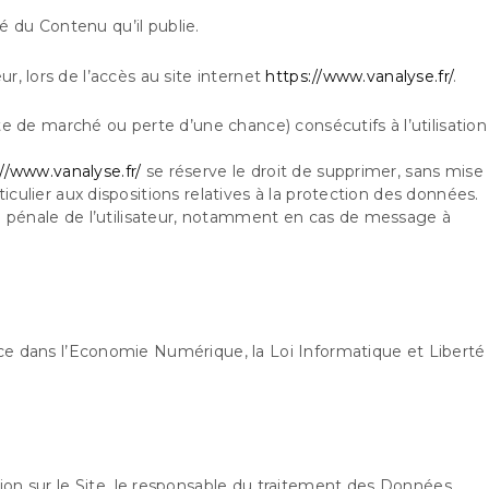
té du Contenu qu’il publie.
, lors de l’accès au site internet
https://www.vanalyse.fr/
.
de marché ou perte d’une chance) consécutifs à l’utilisation
//www.vanalyse.fr/
se réserve le droit de supprimer, sans mise
culier aux dispositions relatives à la protection des données.
ou pénale de l’utilisateur, notamment en cas de message à
nce dans l’Economie Numérique, la Loi Informatique et Liberté
ion sur le Site, le responsable du traitement des Données