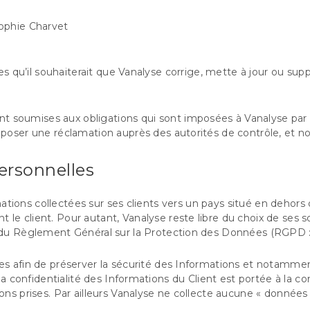
ophie Charvet
les qu’il souhaiterait que Vanalyse corrige, mette à jour ou su
 soumises aux obligations qui sont imposées à Vanalyse par 
époser une réclamation auprès des autorités de contrôle, et 
rsonnelles
formations collectées sur ses clients vers un pays situé en d
e client. Pour autant, Vanalyse reste libre du choix de ses so
s du Règlement Général sur la Protection des Données (RGPD :
res afin de préserver la sécurité des Informations et notamm
la confidentialité des Informations du Client est portée à la co
ns prises. Par ailleurs Vanalyse ne collecte aucune « données 