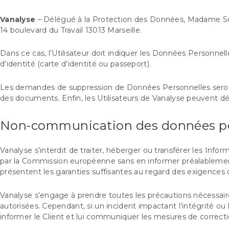
Vanalyse
– Délégué à la Protection des Données, Madame S
14 boulevard du Travail 13013 Marseille.
Dans ce cas, l’Utilisateur doit indiquer les Données Personnel
d’identité (carte d’identité ou passeport).
Les demandes de suppression de Données Personnelles seront
des documents. Enfin, les Utilisateurs de Vanalyse peuvent d
Non-communication des données pe
Vanalyse s’interdit de traiter, héberger ou transférer les In
par la Commission européenne sans en informer préalablement l
présentent les garanties suffisantes au regard des exigence
Vanalyse s’engage à prendre toutes les précautions nécessai
autorisées. Cependant, si un incident impactant l’intégrité ou 
informer le Client et lui communiquer les mesures de correctio