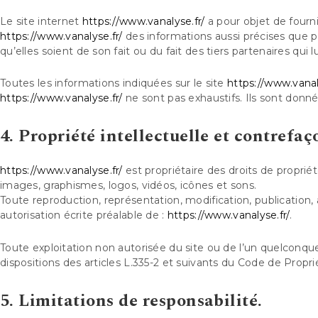
Le site internet
https://www.vanalyse.fr/
a pour objet de fourni
https://www.vanalyse.fr/
des informations aussi précises que po
qu’elles soient de son fait ou du fait des tiers partenaires qui 
Toutes les informations indiquées sur le site
https://www.vanal
https://www.vanalyse.fr/
ne sont pas exhaustifs. Ils sont donn
4. Propriété intellectuelle et contrefaç
https://www.vanalyse.fr/
est propriétaire des droits de propriét
images, graphismes, logos, vidéos, icônes et sons.
Toute reproduction, représentation, modification, publication, 
autorisation écrite préalable de :
https://www.vanalyse.fr/
.
Toute exploitation non autorisée du site ou de l’un quelcon
dispositions des articles L.335-2 et suivants du Code de Proprié
5. Limitations de responsabilité.