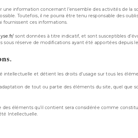
r une information concernant l’ensemble des activités de la soc
ssible. Toutefois, il ne pourra être tenu responsable des oublis
lui fournissent ces informations.
yse.fr/
sont données à titre indicatif, et sont susceptibles d’évo
és sous réserve de modifications ayant été apportées depuis le
ons.
é intellectuelle et détient les droits d’usage sur tous les élém
adaptation de tout ou partie des éléments du site, quel que soi
que des éléments qu’il contient sera considérée comme consti
té Intellectuelle.