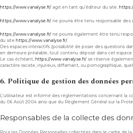
https://www.vanalyse.fr/
agit en tant qu’éditeur du site.
https:
https://www.vanalyse.fr/
ne pourra être tenu responsable des do
https://www.vanalyse.fr/
ne pourra également être tenu respon
du site
https://www.vanalyse.fr/
.
Des espaces interactifs (possibilité de poser des questions dans
en demeure préalable, tout contenu déposé dans cet espace qui 
Le cas échéant,
https://www.vanalyse.fr/
se réserve également 
caractère raciste, injurieux, diffamant, ou pornographique, quel
6. Politique de gestion des données per
L’utilisateur est informé des réglementations concernant la c
du 06 Août 2004 ainsi que du Règlement Général sur la Prot
Responsables de la collecte des don
Pour les Données Personnelles collectées dans le cadre de la 